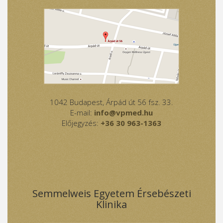
1042 Budapest, Árpád út 56 fsz. 33.
E-mail:
info@vpmed.hu
Előjegyzés:
+36 30 963-1363
Semmelweis Egyetem Érsebészeti
Klinika